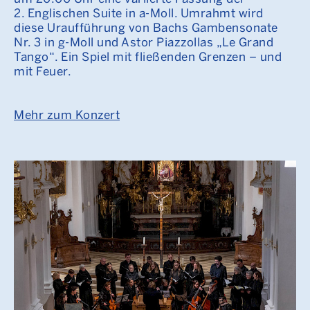
2. Englischen Suite in a-Moll. Umrahmt wird
diese Uraufführung von Bachs Gambensonate
Nr. 3 in g-Moll und Astor Piazzollas „Le Grand
Tango“. Ein Spiel mit fließenden Grenzen – und
mit Feuer.
Mehr zum Konzert