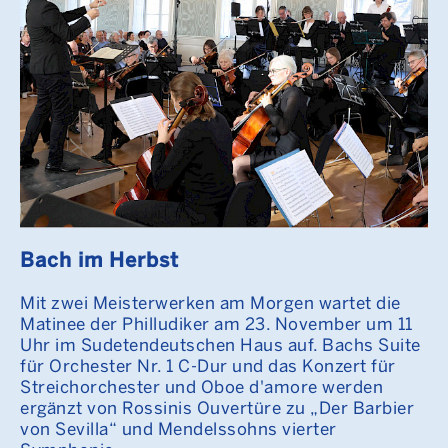
Bach im Herbst
Mit zwei Meisterwerken am Morgen wartet die
Matinee der Philludiker am 23. November um 11
Uhr im Sudetendeutschen Haus auf. Bachs Suite
für Orchester Nr. 1 C-Dur und das Konzert für
Streichorchester und Oboe d'amore werden
ergänzt von Rossinis Ouvertüre zu „Der Barbier
von Sevilla“ und Mendelssohns vierter