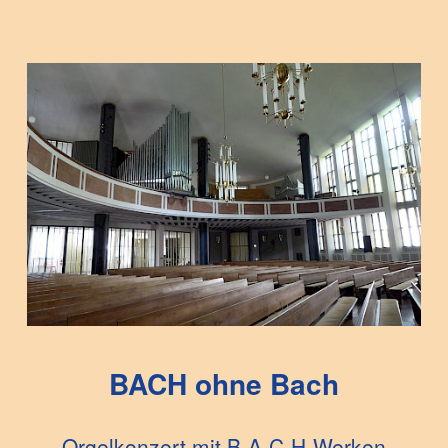
BACH ohne Bach
Orgelkonzert mit B-A-C-H-Werken