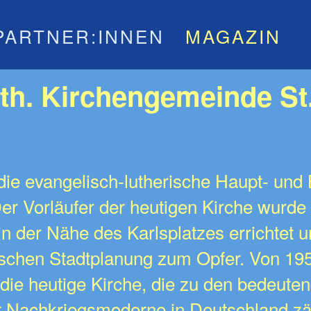
PARTNER:INNEN
MAGAZIN
th. Kirchengemeinde St
 die evangelisch-lutherische Haupt- und 
r Vorläufer der heutigen Kirche wurde
n der Nähe des Karlsplatzes errichtet un
tischen Stadtplanung zum Opfer. Von 19
ie heutige Kirche, die zu den bedeut
r Nachkriegsmoderne in Deutschland zäh