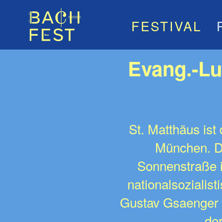
FESTIVAL
Evang.-Lu
St. Matthäus ist
München. De
Sonnenstraße i
nationalsozialis
Gustav Gsaenger d
de