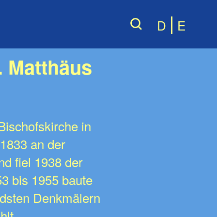
D
E
. Matthäus
Bischofskirche in
 1833 an der
d fiel 1938 der
53 bis 1955 baute
endsten Denkmälern
lt.