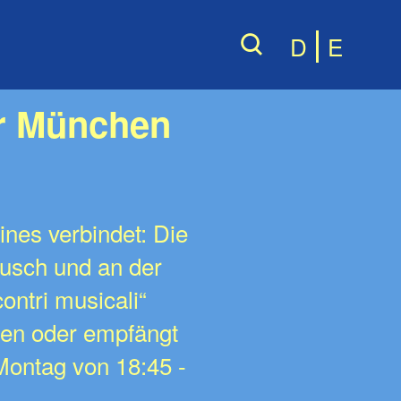
D
E
or München
ines verbindet: Die
ausch und an der
ntri musicali“
ien oder empfängt
Montag von 18:45 -