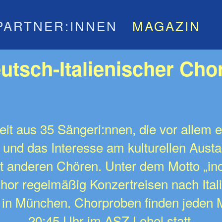
PARTNER:INNEN
MAGAZIN
Deutsch-Italienischer Ch
zeit aus 35 Sängeri:nnen, die vor allem e
 und das Interesse am kulturellen Aust
 anderen Chören. Unter dem Motto „inco
hor regelmäßig Konzertreisen nach Ital
e in München. Chorproben finden jeden 
20:45 Uhr im ASZ Lehel statt.