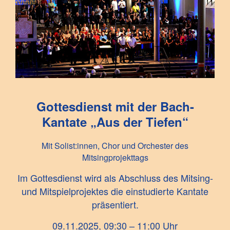
Gottesdienst mit der Bach-
Kantate „Aus der Tiefen“
Mit Solist:innen, Chor und Orchester des
Mitsingprojekttags
Im Gottesdienst wird als Abschluss des Mitsing-
und Mitspielprojektes die einstudierte Kantate
präsentiert.
09.11.2025, 09:30 – 11:00 Uhr