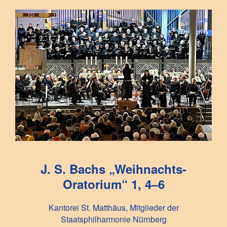
J. S. Bach
s „Weihnachts-
Oratorium“ 1, 4–6
Kantorei St. Matthäus, Mitglieder der
Staatsphilharmonie Nürnberg