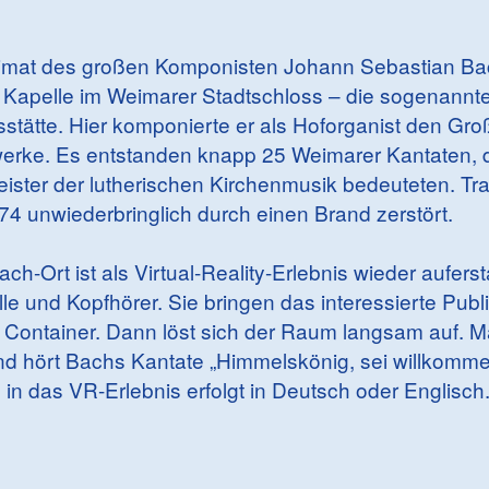
eimat des großen Komponisten Johann Sebastian B
e Kapelle im Weimarer Stadtschloss – die sogenann
ätte. Hier komponierte er als Hoforganist den Groß
rke. Es entstanden knapp 25 Weimarer Kantaten, d
ster der lutherischen Kirchenmusik bedeuteten. Tr
4 unwiederbringlich durch einen Brand zerstört.
ch-Ort ist als Virtual-Reality-Erlebnis wieder aufers
lle und Kopfhörer. Sie bringen das interessierte Pu
 Container. Dann löst sich der Raum langsam auf. Ma
d hört Bachs Kantate „Himmelskönig, sei willkommen“
g in das VR-Erlebnis erfolgt in Deutsch oder Englisch