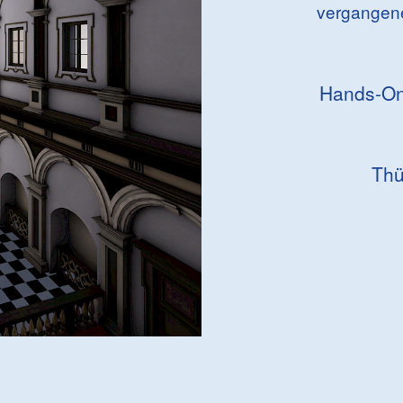
vergangene
Hands-On-
Thü