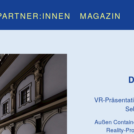
PARTNER:INNEN
MAGAZIN
D
VR-Präsentati
Se
Außen Containe
Reality-Pr