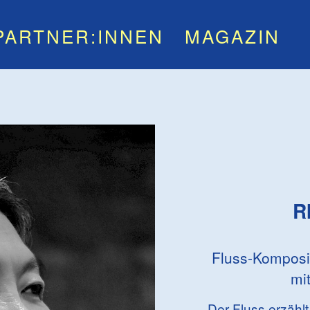
PARTNER:INNEN
MAGAZIN
R
Fluss-Komposit
mi
Der Fluss erzähl