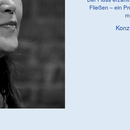
Fließen – ein P
mi
Konz