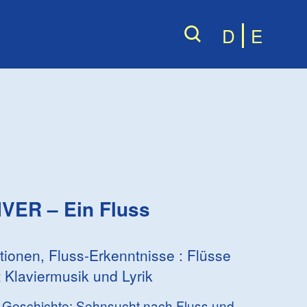
D
E
IVER – Ein Fluss
ionen, Fluss-Erkenntnisse : Flüsse
t Klaviermusik und Lyrik
t Geschichte: Sehnsucht nach Fluss und