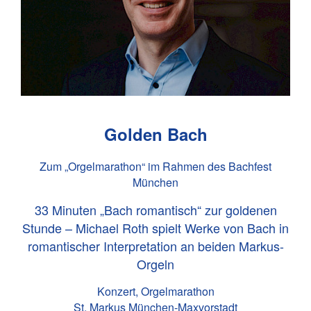
Golden Bach
Zum „Orgelmarathon“ im Rahmen des Bachfest
München
33 Minuten „Bach romantisch“ zur goldenen
Stunde – Michael Roth spielt Werke von Bach in
romantischer Interpretation an beiden Markus-
Orgeln
Konzert, Orgelmarathon
St. Markus München-Maxvorstadt