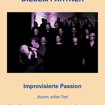
Improvisierte Passion
„Komm, süßer Tod“