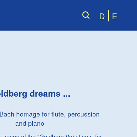
D
E
ldberg dreams ...
c Bach homage for flute, percussion
and piano
 seven of the "Goldberg Variations" for