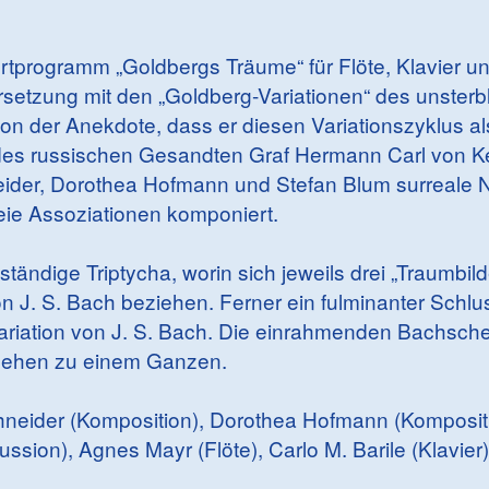
rtprogramm „Goldbergs Träume“ für Flöte, Klavier un
etzung mit den „Goldberg-Variationen“ des unster
n der Anekdote, dass er diesen Variationszyklus als
des russischen Gesandten Graf Hermann Carl von Ke
eider, Dorothea Hofmann und Stefan Blum surreale 
ie Assoziationen komponiert.
ändige Triptycha, worin sich jeweils drei „Traumbilde
on J. S. Bach beziehen. Ferner ein fulminanter Schl
 Variation von J. S. Bach. Die einrahmenden Bachsch
hehen zu einem Ganzen.
chneider (Komposition), Dorothea Hofmann (Kompositi
ssion), Agnes Mayr (Flöte), Carlo M. Barile (Klavier)