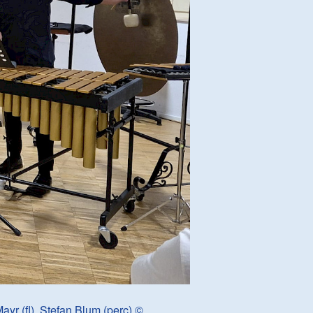
ayr (fl), Stefan Blum (perc) ©