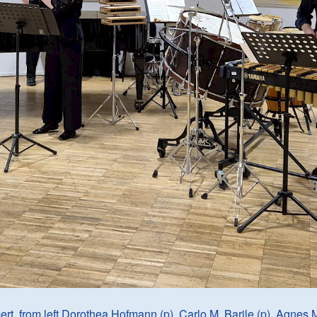
ert, from left Dorothea Hofmann (p), Carlo M. Barile (p), Agnes M