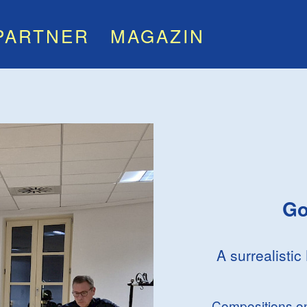
PARTNER
MAGAZIN
Go
A surrealisti
Compositions on