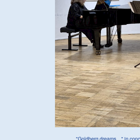
"Goldberg dreams ..." in conc