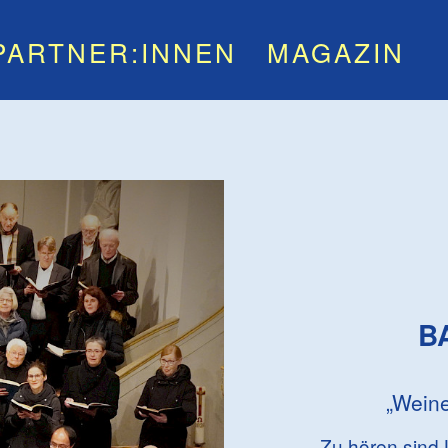
PARTNER:INNEN
MAGAZIN
B
„Weine
Zu hören sind 