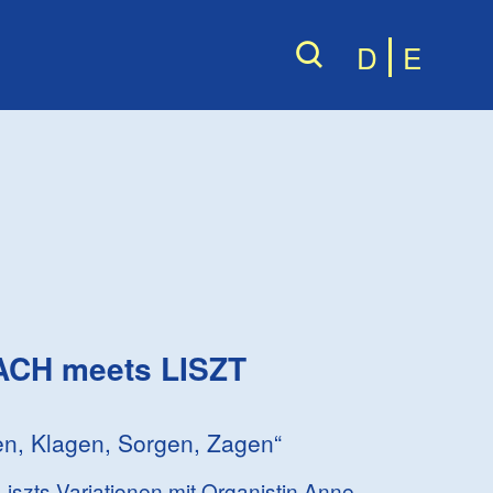
D
E
ACH meets LISZT
n, Klagen, Sorgen, Zagen“
Liszts Variationen mit Organistin Anne